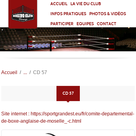
Panneau de gestion des cookies
ACCUEIL
LA VIE DU CLUB
INFOS PRATIQUES
PHOTOS & VIDÉOS
PARTICIPER
EQUIPES
CONTACT
Accueil
CD 57
CD 57
Site internet : https://sportgrandest.eu/fr/comite-departemental-
de-boxe-anglaise-de-moselle_-c.html